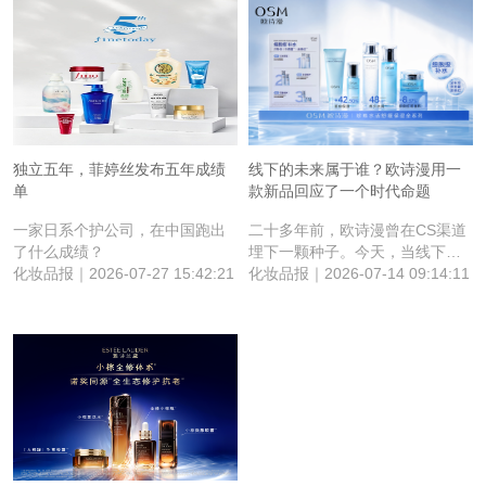
独立五年，菲婷丝发布五年成绩
​线下的未来属于谁？欧诗漫用一
单
款新品回应了一个时代命题
一家日系个护公司，在中国跑出
二十多年前，欧诗漫曾在CS渠道
了什么成绩？
埋下一颗种子。今天，当线下价
化妆品报｜2026-07-27 15:42:21
值被行业重新审视，这颗种子长
化妆品报｜2026-07-14 09:14:11
成了新的答案。