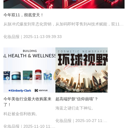
今年双11，彻底变天！
从脉冲式爆发到常态化营销，从加码即时零售到AI技术赋能，双11正经历前所未有的转型。
化妆品报｜2025-11-13 09:39:33
今年美妆行业最大收购案来
超高端护肤“信仰崩塌”？
了！
海蓝之谜们走下神坛。
科赴被金佰利收购。
化妆品报｜2025-10-27 11:10:02
化妆品报｜2025-11-10 11:18:51