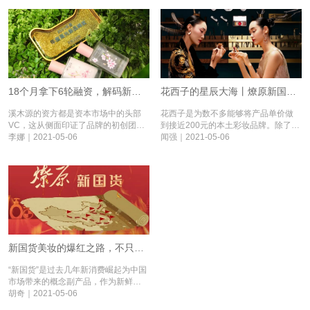
始人文冲
18个月拿下6轮融资，解码新消费品牌溪木源丨燎原新国货③
花西子的星辰大海丨燎原新国货②
溪木源的资方都是资本市场中的头部
花西子是为数不多能够将产品单价做
VC，这从侧面印证了品牌的初创团队
到接近200元的本土彩妆品牌。除了品
的优秀及其品牌理念的开创性。
李娜｜2021-05-06
牌严格把控品质外，更重要的还在于
闻强｜2021-05-06
花西子一直在赋予品牌文化内涵。
新国货美妆的爆红之路，不只是“烧钱”这么简单丨燎原新国货①
“新国货”是过去几年新消费崛起为中国
市场带来的概念副产品，作为新鲜事
物，总是散发着独特的吸引力。而在
胡奇｜2021-05-06
美妆赛道，“新国货”更是惊喜连连，销