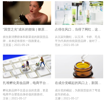
“国货之光”成长的烦恼 | 燎原新国货⑪
占得住风口，当得了网红，这些传统国货化身新国潮|燎原新国货⑩
抓住新消费群体和新渠道的新国货品
从沉寂到翻红，以玉泽、卡婷、毛戈
牌，未来还有很长一段路要走。
平为代表的传统国货品牌，做对了什
王亚茹｜2021-05-24
么？
范欢｜2021-05-18
扎堆孵化美妆品牌，电商平台如何助推国货崛起丨燎原新国货⑨
在成分党崛起的风口上，新国货做对了什么丨燎原新国货⑧
孵化新品牌不仅是企业的意愿，更是
成分党的崛起，为新国货提供了弯道
电商平台塑造自身价值的新路径。
超车的机会。
王钦｜2021-05-17
王娜｜2021-05-17