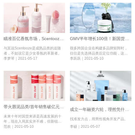
瞄准百亿香氛市场，Scentooze用场景化思维破局丨燎原新国货⑦
GMV半年增长100倍！新国货品牌PMPM的烟火和远方丨燎原新国货⑥
与其说Scentooze是成熟品类的追随
很多跨国企业在构建多品牌矩阵时，
者，不如说它是少女香氛的革新者。
往往是先选择品类后定位功能，这样
李梦琴｜2021-05-17
的方式也被很多中国企业所沿用。但
李跃跃｜2021-05-10
是，如果消费者追随一个品牌，仅仅
是需要某个品类的某种功效，那品牌
被替换的可能性就太大了。而PMPM
是人格化品牌，这类品牌往往传递强
烈的价值观、审美和生活态度。
带火唇泥品类/首年销售破亿元，INTO YOU是怎样走红的？| 燎原新国货⑤
成立一年融资六轮，理然凭什么“理所当然”丨燎原新国货④
未来十年对国货来讲是高速发展的十
找准发力点，用男性视角开发产品。
年，现在入局其实并不难，但新锐品
牌必须在大环境中找准自己的优势，
范欢｜2021-05-10
李硕｜2021-05-07
强化研发与创新——INTO YOU品牌创