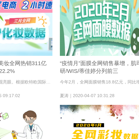
美妆全网热销311亿
“疫情月”面膜全网销售暴增，肌
2.2%
研/WIS/蒂佳婷分列前三
3月，线上美妆表现亮眼。根据欧特欧国际咨询公司统计，2020年3月全网个护化妆热销311亿元，同比增长22.2%。外资品牌依旧受宠，巴黎欧莱雅夺冠，完美日记夺国货第一。
 09:17:02
夏涛｜2020-04-07 10:31:28