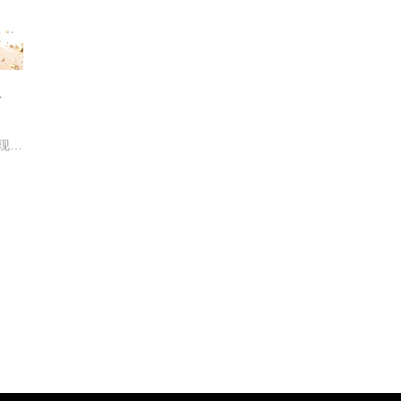
亚
今年春节全国人民宅家过年，彩妆线上表现如何呢？欧特欧国际咨询公司调研的数据显示，全网1月热销52.85亿元，同比微增2.3%。国货完美日记和花西子分夺冠亚军。