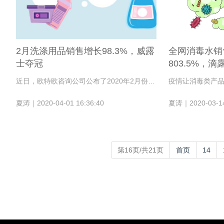
2月洗涤用品销售增长98.3%，威露
全网消毒水销
士夺冠
803.5%，
​近日，欧特欧咨询公司公布了2020年2月份全网洗涤用品销量数据。在疫情的影响之下，消毒除菌类产品需求爆增，威露士、蓝月亮、立白、滴露、奥妙跻身品牌销售榜TOP5，大包装除菌洗衣液最受欢迎。
夏涛｜2020-04-01 16:36:40
夏涛｜2020-03-14
第16页/共21页
首页
14