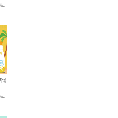
上个滚动年，安热沙、怡思丁、碧柔三个品牌占据了四分之一的线上防晒市场份额。
晒销
继彩妆之后，防晒成为受疫情冲击的又一品类。新肺疫情下的3月，防晒品没有往年火爆，同比下滑了2%。