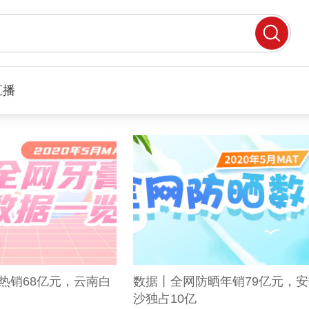
直播
热销68亿元，云南白
数据丨全网防晒年销79亿元，
沙独占10亿