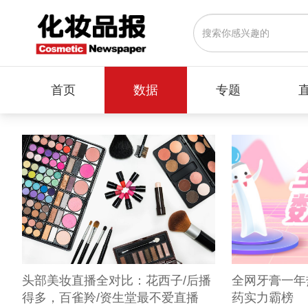
首页
数据
专题
头部美妆直播全对比：花西子/后播
全网牙膏一年
得多，百雀羚/资生堂最不爱直播
药实力霸榜