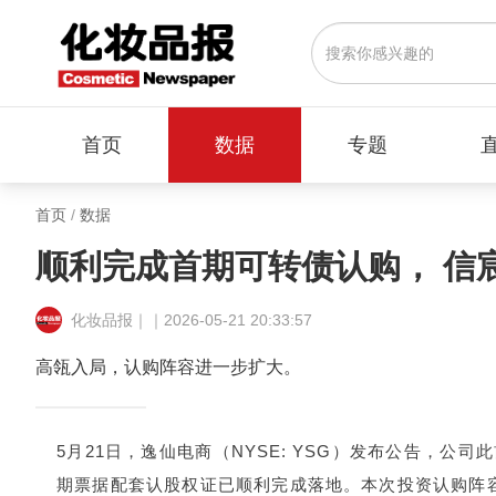
首页
数据
专题
首页
/
数据
顺利完成首期可转债认购， 信
化妆品报｜｜2026-05-21 20:33:57
高瓴入局，认购阵容进一步扩大。
5月21日，逸仙电商（NYSE: YSG）发布公告，公
期票据配套认股权证已顺利完成落地。本次投资认购阵