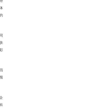
持
体
的
同
肤
彩
四
围
企
科