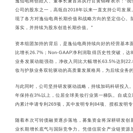
逸仙电商创始人、董事长兼首席执行官黄锦峰表示：“
公司的股东之一，高瓴自2018年以来一直支持公司发
现了各方对逸仙电商长期价值和战略方向的坚定信心。
落实，并持续为股东创造长期价值。”
资本组团加持的背后，是逸仙电商持续向好的经营基本面
比增长26.7%；Non-GAAP净利润取得历史性突破，
业务发展动能强劲，净收入同比大幅增长63.5%达到22
妆与护肤业务双轮驱动的高质量发展格局，为后续业务
与此同时，公司坚持研发驱动战略，持续加码科研投入。20
年保持在3%以上，位居全球美妆行业第一梯队。自成立
内累计申请专利269项，其中发明专利84项、授权发明专
随着本次可转债融资逐步落地，募集资金将深耕研发创
业长期增长底气与国际竞争力。凭借信宸全产业链资源