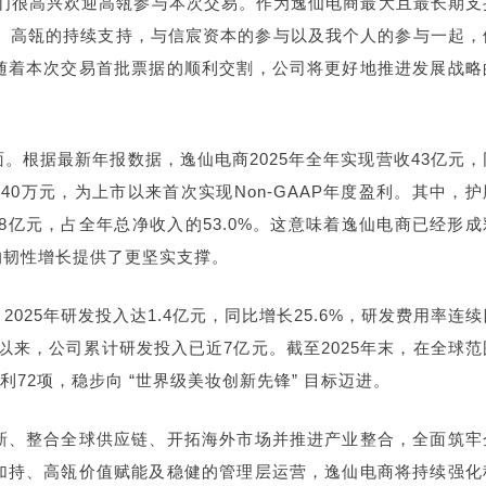
我们很高兴欢迎高瓴参与本次交易。作为逸仙电商最大且最长期支
展。高瓴的持续支持，与信宸资本的参与以及我个人的参与一起，
随着本次交易首批票据的顺利交割，公司将更好地推进发展战略
。根据最新年报数据，逸仙电商2025年全年实现营收43亿元，
达840万元，为上市以来首次实现Non-GAAP年度盈利。其中，护
.8亿元，占全年总净收入的53.0%。这意味着逸仙电商已经形成
的韧性增长提供了更坚实支撑。
25年研发投入达1.4亿元，同比增长25.6%，研发费用率连续
以来，公司累计研发投入已近7亿元。截至2025年末，在全球范
利72项，稳步向 “世界级美妆创新先锋” 目标迈进。
新、整合全球供应链、开拓海外市场并推进产业整合，全面筑牢
加持、高瓴价值赋能及稳健的管理层运营，逸仙电商将持续强化