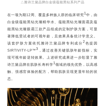
△雅诗兰黛品牌白金级蕴能黑钻系列产品
1
在一项为期12周、覆盖多种族人群的临床研究
中，由
白金级蕴能黑钻光璨精华水、蕴能黑钻光璨面霜及蕴
能黑钻光璨眼霜三款产品组成的定制护肤方案，可显
著降低受试者的可视年龄，且效果具备统计学意义。
2
该套护肤方案依托雅诗兰黛品牌专利成分
色提因
3
SIRTIVITY-LP™
，通过改善关键肌肤年龄指标，实
现可视年龄逆转效果。上述研究成果进一步彰显了雅
1
诗兰黛品牌在肌肤长寿科学
领域的领先优势，以高感
触、强感官体验的配方，帮助肌肤呈现更显年轻的状
态。