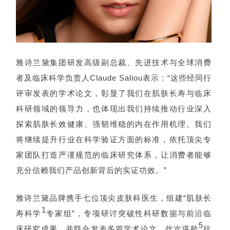
雅诗兰黛集团研发高级副总裁、先进技术与全球消费
者及临床科学负责人Claude Saliou表示：“这些经同行
评审发表的学术论文，彰显了我们在肌肤长寿与临床
科研领域的领导力，也体现出我们持续推动行业深入
探索肌肤长效健康、强韧维稳的内在作用机理。我们
将继续提升行业在科学验证方面的标准，依托顶尖专
家团队打造严谨规范的临床研究体系，让消费者能够
充分信赖我们产品创新背后的实证功效。”
雅诗兰黛品牌携手七位顶尖皮肤科医生，组建“肌肤长
1
寿科学
专家组”，专项研讨突破性科研数据与前沿临
5
床研究成果，并联合发表多篇学术论文。此次逆龄
抗