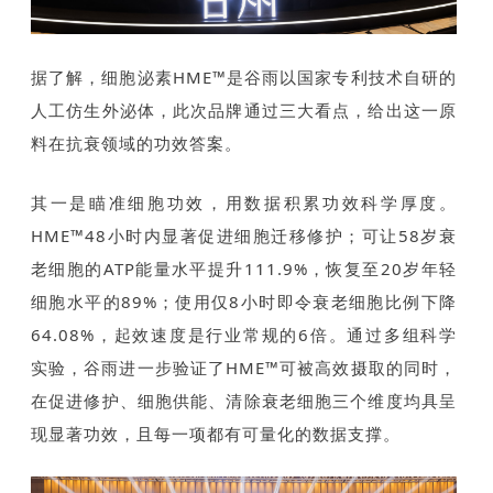
据了解，细胞泌素HME™是谷雨以国家专利技术自研的
人工仿生外泌体，此次品牌通过三大看点，给出这一原
料在抗衰领域的功效答案。
其一是瞄准细胞功效，用数据积累功效科学厚度。
HME™48小时内显著促进细胞迁移修护；可让58岁衰
老细胞的ATP能量水平提升111.9%，恢复至20岁年轻
细胞水平的89%；使用仅8小时即令衰老细胞比例下降
64.08%，起效速度是行业常规的6倍。通过多组科学
实验，谷雨进一步验证了HME™可被高效摄取的同时，
在促进修护、细胞供能、清除衰老细胞三个维度均具呈
现显著功效，且每一项都有可量化的数据支撑。