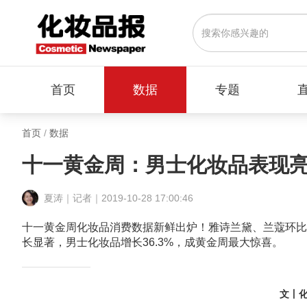
首页
数据
专题
首页
/
数据
十一黄金周：男士化妆品表现亮
夏涛｜记者｜2019-10-28 17:00:46
十一黄金周化妆品消费数据新鲜出炉！雅诗兰黛、兰蔻环比
长显著，男士化妆品增长36.3%，成黄金周最大惊喜。
文丨化