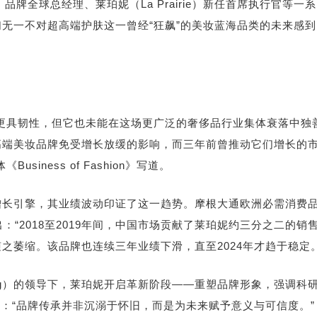
品牌全球总经理、莱珀妮（La Prairie）新任首席执行官等一系
无一不对超高端护肤这一曾经“狂飙”的美妆蓝海品类的未来感到
更具韧性，但它也未能在这场更广泛的奢侈品行业集体衰落中独
高端美妆品牌免受增长放缓的影响，而三年前曾推动它们增长的
体《
Business of Fashion
》写道。
增长引擎，其业绩波动印证了这一趋势。摩根大通欧洲必需消费
）指出：“2018至2019年间，中国市场贡献了莱珀妮约三分之二的销
之萎缩。该品牌也连续三年业绩下滑，直至2024年才趋于稳定。
étang）的领导下，莱珀妮开启革新阶段——重塑品牌形象，强调科
调：“品牌传承并非沉溺于怀旧，而是为未来赋予意义与可信度。”