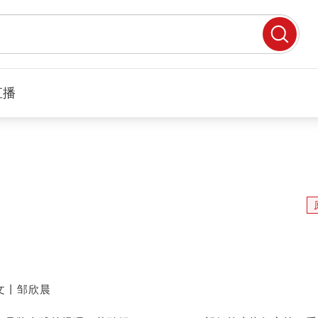
直播
文丨邹欣晨