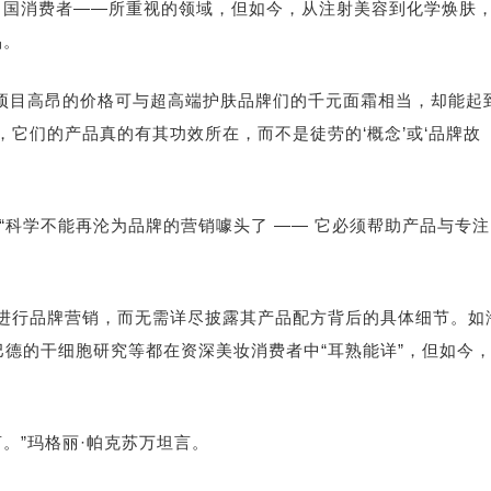
中国消费者——所重视的领域，但如今，从注射美容到
化学焕肤
品。
项目高昂的价格可与超高端护肤品牌们的千元面霜相当，却能起
，它们的产品真的有其功效所在，而不是徒劳的‘概念’或‘品牌故
“科学不能再沦为品牌的营销噱头了 —— 它必须帮助产品与专注
感”进行品牌营销，而无需详尽披露其产品配方背后的具体细节。如
巴德的干细胞研究等都在资深美妆消费者中“耳熟能详”，但如今
。”玛格丽·帕克苏万坦言。