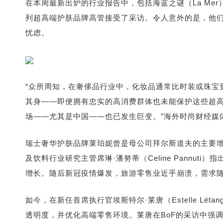
在本周最新出炉的行业报告中，包括海蓝之谜（La Mer）
列超高端护肤品牌高管接受了采访。令人意外的是，他们
忧虑。
“众所周知，在奢侈品行业中，化妆品通常比时装或珠宝
其身——即便拥有忠实的高消费群体也未能保护这些超
场——尤其是中国——也已发生巨变。”海外时尚财经媒
瑞士奢华护肤品牌莱珀妮曾是母公司拜尔斯道夫的主要
及饮料行业研究主管席琳·潘努蒂（Celine Pannuti
增长。随后新冠疫情爆发，旅游零售业近乎崩溃，需求随
如今，在新任首席执行官埃斯特尔·莱唐（Estelle L
透明度，并优化高端零售环境。莱唐在BoF的采访中强