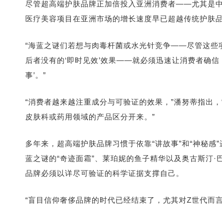
尽管超高端护肤品牌正加倍投入亚洲消费者——尤其是
医疗美容项目在亚洲市场的增长速度早已超越传统护肤
“海蓝之谜们若想与肉毒杆菌或水光针竞争——尽管这些
后者没有的‘即时见效’效果——就必须迅速让消费者确信
事’。”
“消费者越来越注重成分与可验证的效果，”潘努蒂指出，
皮肤科或药用领域的产品区分开来。”
多年来，超高端护肤品牌习惯于依靠“讲故事”和“神秘
蓝之谜的“奇迹面霜”、莱珀妮的鱼子精华以及奥古斯汀·
品牌必须以详尽可验证的科学证据支撑自己。
“盲目信仰奢侈品牌的时代已经结束了，尤其对Z世代而言