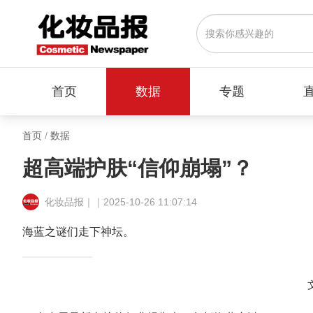
首页
数据
专题
首页
/
数据
超高端护肤“信仰崩塌”？
化妆品报｜｜2025-10-26 11:07:14
海蓝之谜们走下神坛。