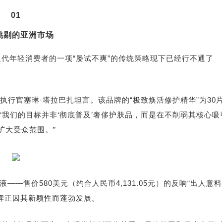
01
挑剔的亚洲市场
代年轻消费者的一项“屡试不爽”的传统策略现下已经行不通了
a首席执行官塞琳·塔拉巴扎坦言。该品牌的“极致焕活修护精华”为30
）。“我们的目标并非‘彻底普及’奢侈护肤品，而是在不削弱其核心吸
扩大受众范围。”
华液
——售价580美元（约合人民币4,131.05元）的反响“出人意料
牌正因其新颖性而蓬勃发展。