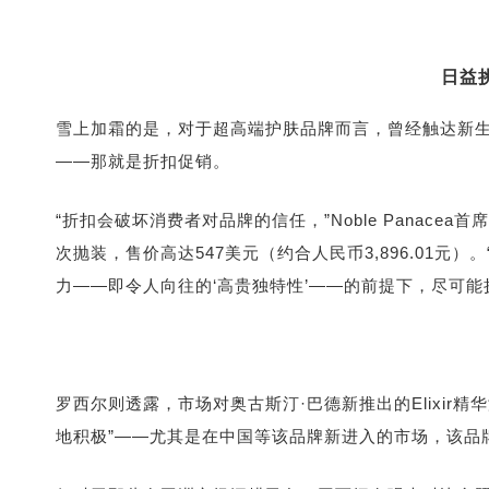
日益
雪上加霜的是，对于超高端护肤品牌而言，曾经触达新生
——那就是折扣促销。
“折扣会破坏消费者对品牌的信任，”Noble Panace
次抛装，售价高达547美元（约合人民币3,896.01元
力——即令人向往的‘高贵独特性’——的前提下，尽可能
罗西尔则透露，市场对奥古斯汀·巴德新推出的
Elixir精
地积极”——尤其是在中国等该品牌新进入的市场，该品