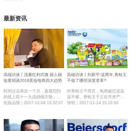
最新资讯
高端访谈丨流量红利式微 丽人丽
高端访谈丨刘新平:这两年,青蛙王
妆黄韬谈2018美妆电商四大趋势
子做了哪些深度变革?
时间过去将近一个月，轰轰烈烈
对青蛙王子而言，电商破亿还远
的线上双十一大战硝烟方散，
远不够。青蛙王子正在寻求产
《化妆品报》独家专访了丽人丽
化妆品报｜2017-12-04 15:32:07
品、渠道、供应等更加深层次的
张明｜2017-11-14 15:15:55
妆创始人兼CEO黄韬，复盘双十
变革。
一美妆电商种种表现，剖析线上
市场未来机会所在。