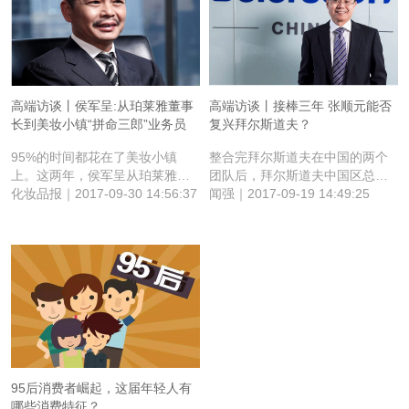
高端访谈丨侯军呈:从珀莱雅董事
高端访谈丨接棒三年 张顺元能否
长到美妆小镇“拼命三郎”业务员
复兴拜尔斯道夫？
95%的时间都花在了美妆小镇
整合完拜尔斯道夫在中国的两个
上。这两年，侯军呈从珀莱雅董
团队后，拜尔斯道夫中国区总经
事长，变成了向全世界推销中国
化妆品报｜2017-09-30 14:56:37
理张顺元又为舒蕾和妮维雅规划
闻强｜2017-09-19 14:49:25
化妆品的业务员。
了这样的未来。
95后消费者崛起，这届年轻人有
哪些消费特征？