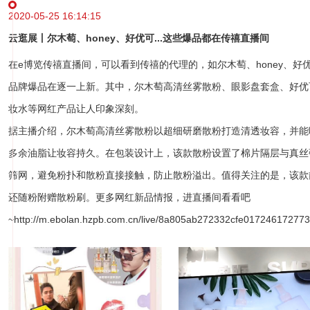
2020-05-25 16:14:15
云逛展丨尔木萄、honey、好优可...这些爆品都在传禧直播间
在e博览传禧直播间，可以看到传禧的代理的，如尔木萄、honey、好
品牌爆品在逐一上新。其中，尔木萄高清丝雾散粉、眼影盘套盒、好优
妆水等网红产品让人印象深刻。
据主播介绍，尔木萄高清丝雾散粉以超细研磨散粉打造清透妆容，并能
多余油脂让妆容持久。在包装设计上，该款散粉设置了棉片隔层与真丝
筛网，避免粉扑和散粉直接接触，防止散粉溢出。值得关注的是，该款
还随粉附赠散粉刷。更多网红新品情报，进直播间看看吧
~
http://m.ebolan.hzpb.com.cn/live/8a805ab272332cfe01724617277