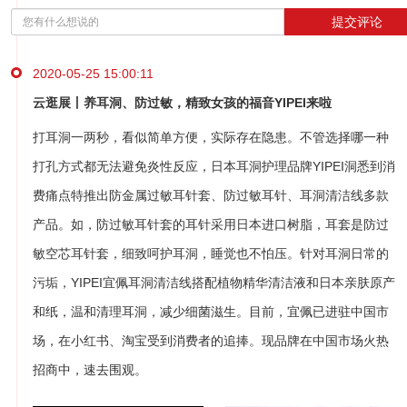
提交评论
2020-05-25 15:00:11
云逛展丨养耳洞、防过敏，精致女孩的福音YIPEI来啦
打耳洞一两秒，看似简单方便，实际存在隐患。不管选择哪一种
打孔方式都无法避免炎性反应，日本耳洞护理品牌YIPEI洞悉到消
费痛点特推出防金属过敏耳针套、防过敏耳针、耳洞清洁线多款
产品。如，防过敏耳针套的耳针采用日本进口树脂，耳套是防过
敏空芯耳针套，细致呵护耳洞，睡觉也不怕压。针对耳洞日常的
污垢，YIPEI宜佩耳洞清洁线搭配植物精华清洁液和日本亲肤原产
和纸，温和清理耳洞，减少细菌滋生。目前，宜佩已进驻中国市
场，在小红书、淘宝受到消费者的追捧。现品牌在中国市场火热
招商中，速去围观。