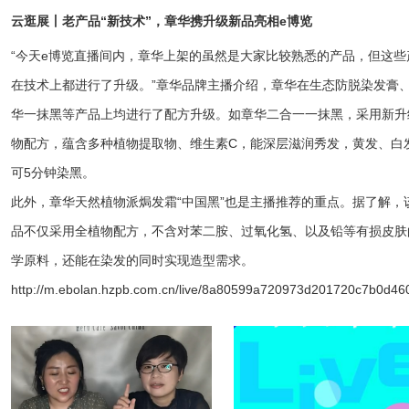
云逛展丨老产品“新技术”，章华携升级新品亮相e博览
“今天e博览直播间内，章华上架的虽然是大家比较熟悉的产品，但这些
在技术上都进行了升级。”章华品牌主播介绍，章华在生态防脱染发膏
华一抹黑等产品上均进行了配方升级。如章华二合一一抹黑，采用新升
物配方，蕴含多种植物提取物、维生素C，能深层滋润秀发，黄发、白
可5分钟染黑。
此外，章华天然植物派焗发霜“中国黑”也是主播推荐的重点。据了解，
品不仅采用全植物配方，不含对苯二胺、过氧化氢、以及铅等有损皮肤
学原料，还能在染发的同时实现造型需求。
http://m.ebolan.hzpb.com.cn/live/8a80599a720973d201720c7b0d46