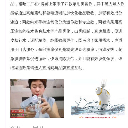
品，裕昭工厂在e博览上带来了四款家用美容仪，其中磁力导入仪
能够通过高频震动和微电流辅助加快化妆品吸收、加强有效成分
渗透；两款纳米手持注氧仪分为迷你款和专业款，两者均采用高
压注氧的技术将爽肤水等产品雾化，出雾细腻，直达肌底，促进
皮肤补水，调配精华、纯露效果更佳，既考虑了家用需求，也适
用于门店服务；颈部按摩仪则是将光波直达肌底，恒温发热，刺
激肌肤收紧促进循环，快速消除疲劳，并且能有效谈化颈纹。详
细渠道政策请进入直播间与品牌直接互动。
0
0