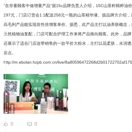
“在存量顾客中做增量产品”据15c品牌负责人介绍，15C山茶籽精粹油
297元，门店订货会1:1配送258元一瓶的山茶精华液。据品牌方介绍，
高毛利产品能实现良性倍增客单价。据悉，此产品主打以油养肤概念，
天然植物油复配，门店可配合护理工作来将产品推向顾客。此外，品牌
还展示了适合门店连带销售的一款平价大粉水，主打以花柔肤，水润透
卖点。
http://m.ebolan.hzpb.com.cn/live/8a80596472268d2b01722702af17
0
0