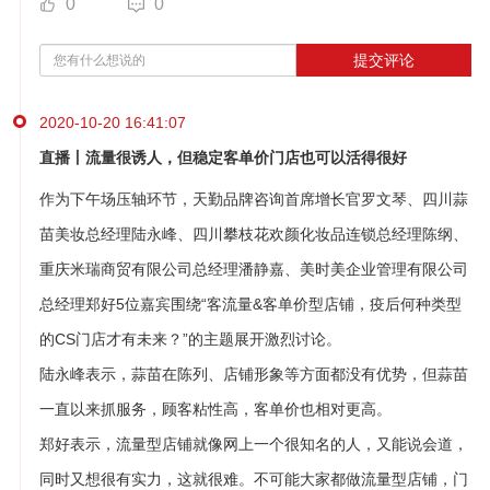
0
0
提交评论
2020-10-20 16:41:07
直播丨流量很诱人，但稳定客单价门店也可以活得很好
作为下午场压轴环节，天勤品牌咨询首席增长官罗文琴、四川蒜
苗美妆总经理陆永峰、四川攀枝花欢颜化妆品连锁总经理陈纲、
重庆米瑞商贸有限公司总经理潘静嘉、美时美企业管理有限公司
总经理郑好5位嘉宾围绕“客流量&客单价型店铺，疫后何种类型
的CS门店才有未来？”的主题展开激烈讨论。
陆永峰表示，蒜苗在陈列、店铺形象等方面都没有优势，但蒜苗
一直以来抓服务，顾客粘性高，客单价也相对更高。
郑好表示，流量型店铺就像网上一个很知名的人，又能说会道，
同时又想很有实力，这就很难。不可能大家都做流量型店铺，门