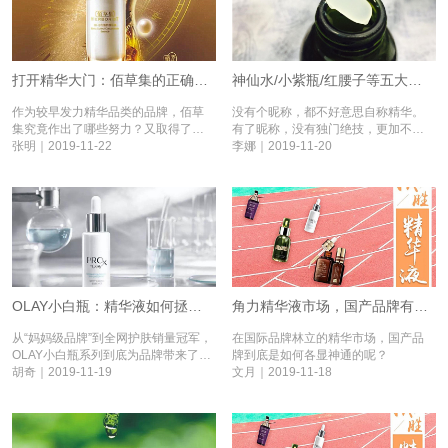
打开精华大门：佰草集的正确示范方式丨决胜精华液⑥
神仙水/小紫瓶/红腰子等五大精华液对比，它们有哪些独门绝技？丨决胜精华液⑤
作为较早发力精华品类的品牌，佰草
没有个昵称，都不好意思自称精华。
集究竟作出了哪些努力？又取得了什
有了昵称，没有独门绝技，更加不配
么样的成绩？
张明｜2019-11-22
称精华。
李娜｜2019-11-20
OLAY小白瓶：精华液如何拯救一个品牌？丨决胜精华④
角力精华液市场，国产品牌有哪些武器？丨决胜精华液③
从“妈妈级品牌”到全网护肤销量冠军，
在国际品牌林立的精华市场，国产品
OLAY小白瓶系列到底为品牌带来了什
牌到底是如何各显神通的呢？
么？
胡奇｜2019-11-19
文月｜2019-11-18