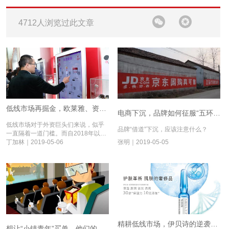
4712人浏览过此文章
低线市场再掘金，欧莱雅、资生堂们准备了什么武器丨县“驭”中国⑦
电商下沉，品牌如何征服“五环外的人群”？丨县“驭”中国⑥
低线市场对于外资巨头们来说，似乎
品牌“借道”下沉，应该注意什么？
一直隔着一道门槛。而自2018年以
来，资生堂、欧莱雅等巨头们纷纷突
丁加林｜2019-05-06
张明｜2019-05-05
然加大了对低线市场的重视和投入。
与多年前他们的“上山下乡”运动相比，
这一次外资巨头们准备了什么样的武
器？
精耕低线市场，伊贝诗的逆袭丨县“驭”中国④
想让“小镇青年”买单，他们的这六大特征你了解吗？丨县“驭”中国⑤