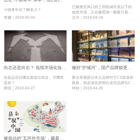
已被推至风口的三四线城市及以下的
小镇青年你了解多少？
低线市场，正在像黑洞一般吸引着各
李娜｜2019-05-04
方经营者前来掘金。
文月｜2019-04-28
向左还是向右？ 低线市场化妆品店的生死抉择丨县“驭”中国③
修好“护城河”，国产品牌能更好守住低线市场丨县“驭”中国②
化妆品店往哪走都是往前走，可哪里
要去审视部分本土品牌对于CS渠道的
是前？
新政，就必须先弄明白这些品牌在CS
闻强｜2019-04-27
店遇到了什么问题。
钟锦｜2019-04-26
被低估的“五环外市场”，藏着亿万生意丨县“驭”中国①