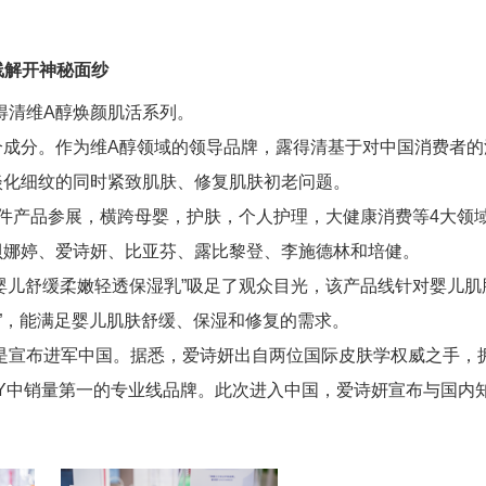
线解开神秘面纱
得清维A醇焕颜肌活系列。
个成分。作为维A醇领域的领导品牌，露得清基于对中国消费者的
淡化细纹的同时紧致肌肤、修复肌肤初老问题。
1件产品参展，横跨母婴，护肤，个人护理，大健康消费等4大领
、贝娜婷、爱诗妍、比亚芬、露比黎登、李施德林和培健。
“婴儿舒缓柔嫩轻透保湿乳”吸足了观众目光，该产品线针对婴儿肌
”，能满足婴儿肌肤舒缓、保湿和修复的需求。
是宣布进军中国。据悉，爱诗妍出自两位国际皮肤学权威之手，
AUTY中销量第一的专业线品牌。此次进入中国，爱诗妍宣布与国内