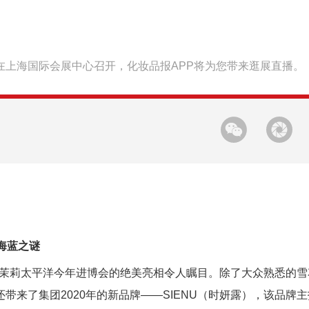
0日在上海国际会展中心召开，化妆品报APP将为您带来逛展直播。
海蓝之谜
茉莉太平洋今年进博会的绝美亮相令人瞩目。除了大众熟悉的雪
还带来了集团
2020
年的新品牌
——
SIENU
（时妍露），该品牌主