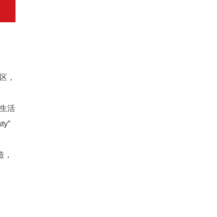
区，
生活
y”
造，