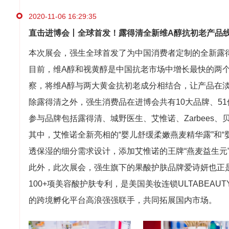
2020-11-06 16:29:35
直击进博会丨全球首发！露得清全新维A醇抗初老产品
本次展会，强生全球首发了为中国消费者定制的全新露
目前，维A醇和视黄醇是中国抗老市场中增长最快的两
察，将维A醇与两大黄金抗初老成分相结合，让产品在
除露得清之外，强生消费品在进博会共有10大品牌、5
参与品牌包括露得清、城野医生、艾惟诺、Zarbees
其中，艾惟诺全新亮相的“婴儿舒缓柔嫩燕麦精华露”和
透保湿的细分需求设计，添加艾惟诺的王牌“燕麦益生元
此外，此次展会，强生旗下的果酸护肤品牌爱诗妍也正
100+项美容酸护肤专利，是美国美妆连锁ULTABE
的跨境孵化平台高浪强强联手，共同拓展国内市场。