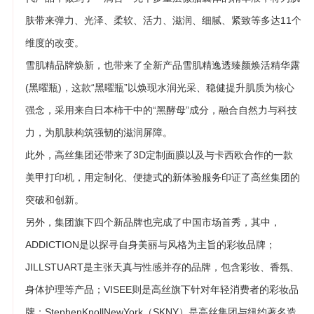
肤带来弹力、光泽、柔软、活力、滋润、细腻、紧致等多达11个
维度的改变。
雪肌精品牌焕新，也带来了全新产品雪肌精逸透臻颜焕活精华露
(黑曜瓶)，这款“黑曜瓶”以焕现水润光采、稳健提升肌质为核心
强念，采用来自日本柿干中的“黑酵母”成分，融合自然力与科技
力，为肌肤构筑强韧的滋润屏障。
此外，高丝集团还带来了3D定制面膜以及与卡西欧合作的一款
美甲打印机，用定制化、便捷式的新体验服务印证了高丝集团的
突破和创新。
另外，集团旗下四个新品牌也完成了中国市场首秀，其中，
ADDICTION是以探寻自身美丽与风格为主旨的彩妆品牌；
JILLSTUART是主张天真与性感并存的品牌，包含彩妆、香氛、
身体护理等产品；VISEE则是高丝旗下针对年轻消费者的彩妆品
牌；StephenKnollNewYork（SKNY）是高丝集团与纽约著名造