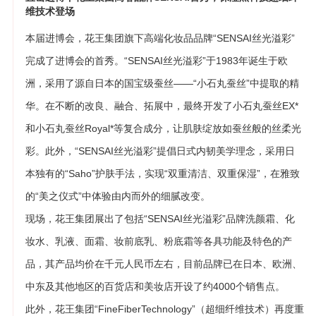
维技术登场
本届进博会，花王集团旗下高端化妆品品牌“SENSAI丝光溢彩”
完成了进博会的首秀。“SENSAI丝光溢彩”于1983年诞生于欧
洲，采用了源自日本的国宝级蚕丝——“小石丸蚕丝”中提取的精
华。在不断的改良、融合、拓展中，最终开发了小石丸蚕丝EX*
和小石丸蚕丝Royal*等复合成分，让肌肤绽放如蚕丝般的丝柔光
彩。此外，“SENSAI丝光溢彩”提倡日式内韧美学理念，采用日
本独有的“Saho”护肤手法，实现“双重清洁、双重保湿”，在雅致
的“美之仪式”中体验由内而外的细腻改变。
现场，花王集团展出了包括“SENSAI丝光溢彩”品牌洗颜霜、化
妆水、乳液、面霜、妆前底乳、粉底霜等各具功能及特色的产
品，其产品均价在千元人民币左右，目前品牌已在日本、欧洲、
中东及其他地区的百货店和美妆店开设了约4000个销售点。
此外，花王集团“FineFiberTechnology”（超细纤维技术）再度重