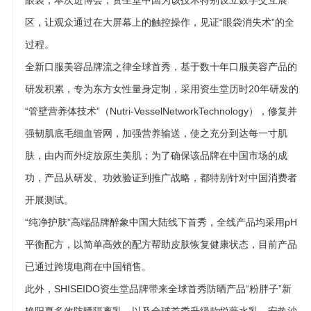
眼袋；本次进博会，资生堂中国为该技术特别设立数字交互展
区，让观众通过在大屏幕上的触控操作，见证“眼袋消失术”的全
过程。
全新口服美容品牌流之律全球首秀，基于数十年口服美容产品的
研发积累，专为东方女性量身定制，采用资生堂历时20年研发的
“管壁营养体技术”（Nutri-VesselNetworkTechnology），修复并
强韧肌底毛细血管网，加强营养输送，使之充分到达每一寸肌
肤，由内而外绽放原生美肌；为了确保该品牌在中国市场的成
功，产品从研发、功效验证到推广战略，都特别针对中国消费者
开展测试。
“纯净护肤”高端品牌醉象中国大陆线下首秀，全线产品均采用pH
平衡配方，以简单高效的配方帮助皮肤恢复健康状态，目前产品
已通过跨境电商在中国销售。
此外，SHISEIDO资生堂品牌带来全球首秀防晒产品“粉胖子”新