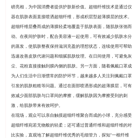
磅亮相，为中国消费者提供护肤新价值。超细纤维技术是通过仪
器在肌肤表面直接喷洒超细纤维，形成积层型超薄膜层的技术。
超细纤维层叠而成的薄膜轻柔地覆盖于肌肤表面，随肌肤张弛而
动。在夜间护肤时，配合美容液一起使用，可有效减少肌肤水分
的蒸发，使肌肤整夜保持滋润充盈的理想状态，连续使用可帮助
迅速改善皮肤代谢问题和细腻肌肤纹理。在日间使用，可避免灰
尘、花粉直接接触到膜内侧的肌肤。另一方面，随着佩戴口罩成
为人们生活中日渐惯常的防护环节，越来越多人关注到佩戴口罩
引发的肌肤粗糙等问题。通过在面部喷洒形成的超薄膜层，可有
效减少面部肌肤与口罩间的摩擦，缓解肌肤因为摩擦受到的刺
激，给肌肤带来有效呵护。
在现场，观众可以亲自触摸超细纤维聚合而成的小球，充分感受
超细纤维宛若无物般的轻柔；还可通过普通纤维和超细纤维的对
比实验，直观地了解超细纤维优秀的毛细管力，探知“一根纤维