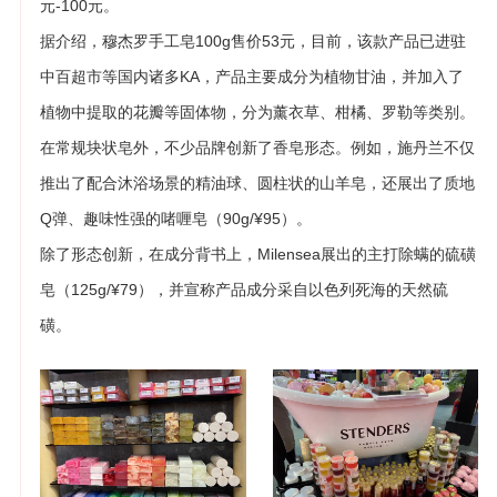
元-100元。
据介绍，穆杰罗手工皂100g售价53元，目前，该款产品已进驻
中百超市等国内诸多KA，产品主要成分为植物甘油，并加入了
植物中提取的花瓣等固体物，分为薰衣草、柑橘、罗勒等类别。
在常规块状皂外，不少品牌创新了香皂形态。例如，施丹兰不仅
推出了配合沐浴场景的精油球、圆柱状的山羊皂，还展出了质地
Q弹、趣味性强的啫喱皂（90g/¥95）。
除了形态创新，在成分背书上，Milensea展出的主打除螨的硫磺
皂（125g/¥79），并宣称产品成分采自以色列死海的天然硫
磺。